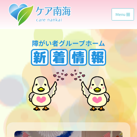
Menu
障がい者グループホーム
新
着
情
報