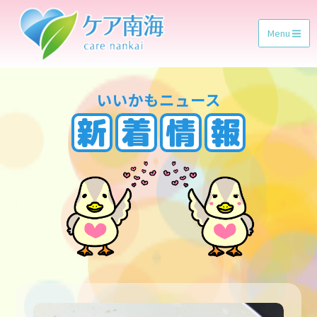
Menu
いいかもニュース
新
着
情
報